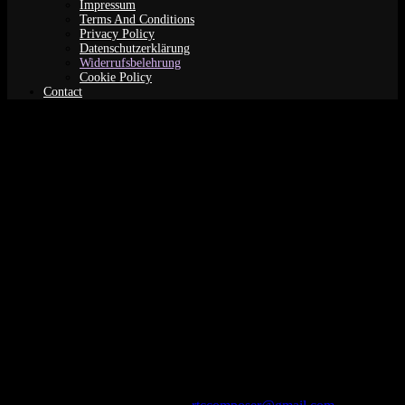
Impressum
Terms And Conditions
Privacy Policy
Datenschutzerklärung
Widerrufsbelehrung
Cookie Policy
Contact
Widerrufsbelehrung
Widerrufsbelehrung
Verbraucher ist jede natürliche Person, die ein Rechtsgeschäft zu
Zwecken abschließt, die überwiegend weder ihrer gewerblichen
noch ihrer selbständigen beruflichen Tätigkeit zugerechnet werden
können.
Widerrufsrecht
Sie haben das Recht, binnen vierzehn Tagen ohne Angabe von
Gründen diesen Vertrag zu widerrufen. Die Widerrufsfrist beträgt
vierzehn Tage ab dem Tag des Vertragsschlusses. Um Ihr
Widerrufsrecht auszuüben, müssen Sie uns (Frau Renee T
Coulombe, Boxhagener Strasse 61, 10245 Berlin, Telefonnummer: