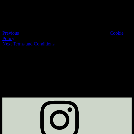
navigation
Previous
Cookie
Policy
Next
Next
Terms and Conditions
Post
Instagram